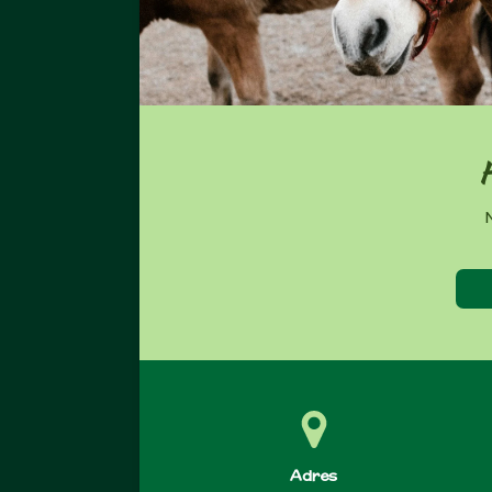
H
N
Adres