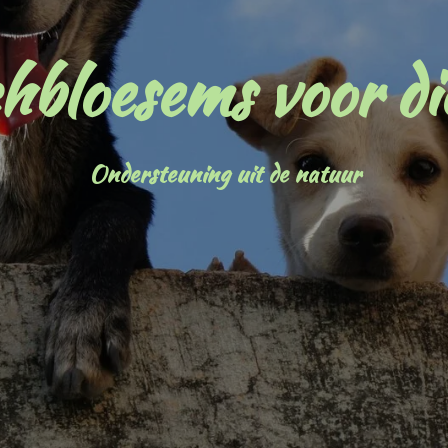
hbloesems voor di
Ondersteuning uit de natuur