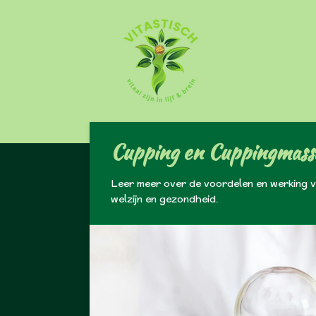
Ga
direct
naar
de
hoofdinhoud
Cupping en Cuppingmass
Leer meer over de voordelen en werking 
welzijn en gezondheid.