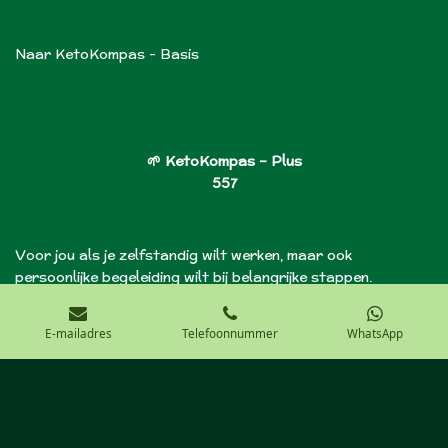
Naar KetoKompas - Basis
🌱
KetoKompas – Plus
557
Voor jou als je zelfstandig wilt werken, maar ook
persoonlijke begeleiding wilt bij belangrijke stappen.
Je krijgt:
E-mailadres
Telefoonnummer
WhatsApp
alles van Basis
6 individuele coachsessies
(± 45–60 min)
afstemming op jouw lichaam, doelen en tempo