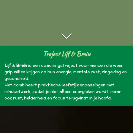
Traject Lijf & Brein
Lijf & Brein
is een coachingstraject voor mensen die weer
grip willen krijgen op hun energie, mentale rust, zingeving en
gezondheid.
Het combineert praktische leefstijlaanpassingen met
mindsetwerk, zodat je niet alleen energieker wordt, maar
ook rust, helderheid en focus terugvindt in je hoofd.