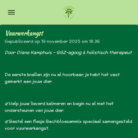
Ga
direct
naar
de
Vuurwerkangst
hoofdinhoud
Gepubliceerd op 19 november 2025 om 18:36
Door Diane Kamphuis – GGZ-agoog & holistisch therapeut
De eerste knallen zijn nu al hoorbaar, je hebt het vast
gemerkt aan jouw dier.
🌿Help jouw lieverd kalmeren en begin nu al met het
ondersteunen van jouw dier.
🌿Bestel een flesje Bachbloesemmix speciaal samengesteld
voor vuurwerkangst.