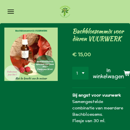
Ga
direct
naar
de
Bachbloesemmix voor
hoofdinhoud
dieren VUURWERK
€ 15,00
In
winkelwagen
Bij angst voor vuurwerk
Samengestelde
combinatie van meerdere
Bachbloesems.
Flesje van 30 ml.