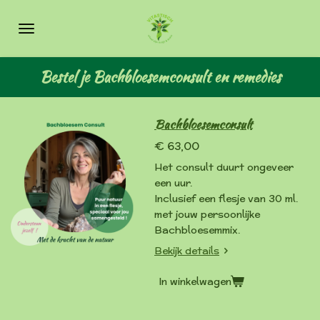
Ga
direct
naar
de
Bestel je Bachbloesemconsult en remedies
hoofdinhoud
Bachbloesemconsult
€ 63,00
Het consult duurt ongeveer
een uur.
Inclusief een flesje van 30 ml.
met jouw persoonlijke
Bachbloesemmix.
Bekijk details
In winkelwagen