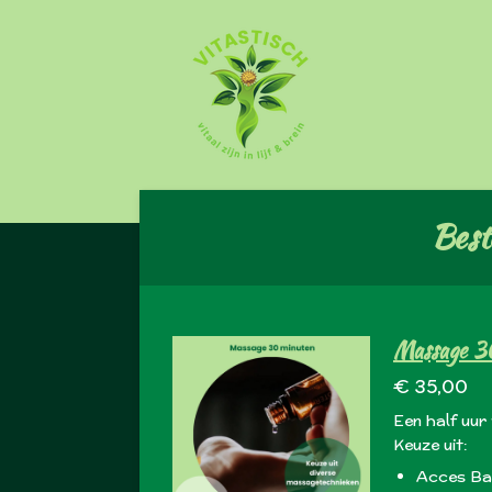
Ga
direct
naar
de
hoofdinhoud
Best
Massage 3
€ 35,00
Een half uur 
Keuze uit:
Acces Ba