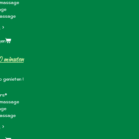
 massage
age
assage
s
gen
0 minuten
 genieten !
rs®
 massage
age
assage
s