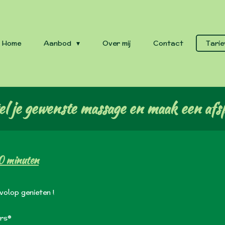
Home
Aanbod
Over mij
Contact
Tarie
el je gewenste massage en maak een afs
0 minuten
volop genieten !
rs®