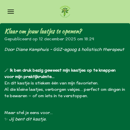
Ga
direct
naar
de
Klaar om jouw laatjes te openen?
hoofdinhoud
Gepubliceerd op 12 december 2025 om 18:24
Door Diane Kamphuis – GGZ-agoog & holistisch therapeut
🪄
Ik ben druk bezig geweest mijn kastjes op te knappen
voor mijn praktijkruimte…
En dit kastje is stiekem één van mijn favorieten.
Al die kleine laatjes, verborgen vakjes… perfect om dingen in
te bewaren — of om iets in te verstoppen.
Maar stel je eens voor…
✨
Jíj bent dit kastje.