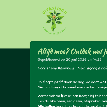
Ga
direct
naar
de
hoofdinhoud
Altijd moe? Ontdek wat jo
Gepubliceerd op 20 juni 2026 om 14:22
Door Diane Kamphuis – GGZ-agoog & holi
Je sleept jezelf door de dag.
Je doet wat
Niemand merkt hoeveel energie het je eigen
Vermoeidheid lijkt er een beetje bij te ho
Een drukke baan, een gezin, afspraken, ve
Alle ballen hoog houden zonder erbij stil te