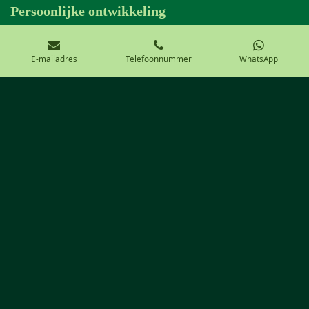
Persoonlijke ontwikkeling
Een collage maken kan een therapeutisch effect bij het verwerken van
emoties, het visualiseren van doelen en het stimuleren van creativiteit.
E-mailadres
Telefoonnummer
WhatsApp
Het is een krachtig hulpmiddel voor persoonlijke groei en zelfexpressie.
Inspiratie en motivatie
Een collage kan dienen als een bron van inspiratie en motivatie. Door je
doelen en dromen visueel weer te geven, word je dagelijks herinnerd aan
wat echt belangrijk voor je is. Het helpt je focus te behouden en
gemotiveerd te blijven.