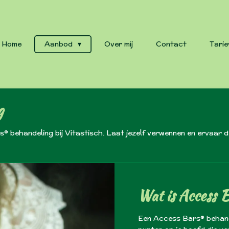
Home
Aanbod
Over mij
Contact
Tarie
g
 behandeling bij Vitastisch. Laat jezelf verwennen en ervaar de
Wat is Access 
Een Access Bars® behand