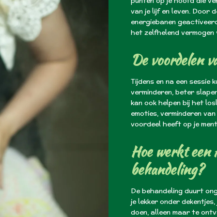
punten op je hoofd die v
van je lijf en leven. Doo
energiebanen geactiveer
het zelfhelend vermogen v
De voordelen v
Tijdens en na een sessie 
verminderen, beter slapen
kan ook helpen bij het lo
emoties, verminderen van 
voordeel heeft op je menta
Hoe werkt een 
behandeling?
De behandeling duurt onge
je lekker onder dekentjes, 
doen, alleen maar te ont