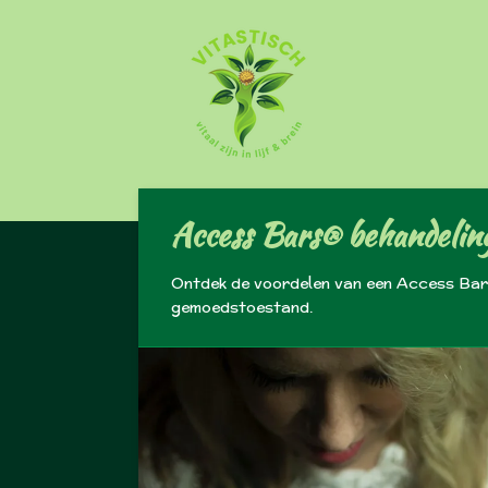
Ga
direct
naar
de
hoofdinhoud
Access Bars® behandelin
Ontdek de voordelen van een Access Bars®
gemoedstoestand.